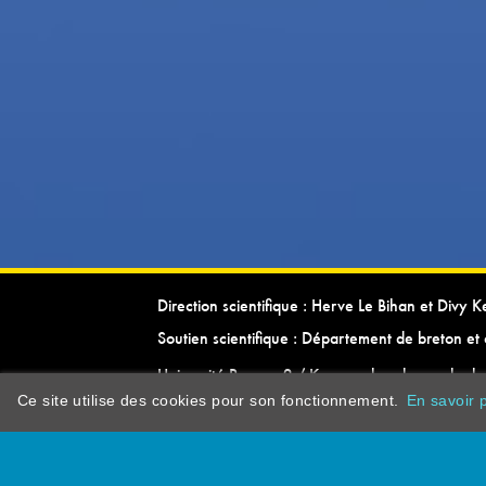
Direction scientifique : Herve Le Bihan et Divy 
Soutien scientifique : Département de breton et 
Université Rennes 2 / Kevrenn brezhoneg ha ke
Ce site utilise des cookies pour son fonctionnement.
En savoir p
dictionarypor