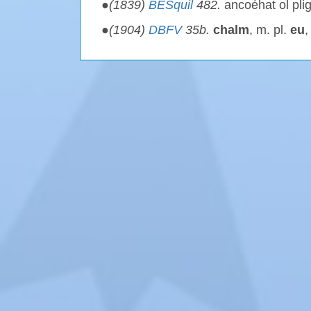
●
(1839)
BESquil
482.
ancoéhat ol pli
●
(1904)
DBFV
35b.
chalm
, m. pl.
eu