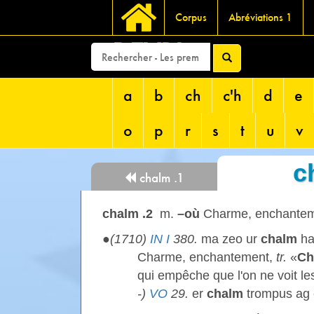
Corpus
Abréviations 1
DEVRI
a
b
ch
c'h
d
e
o
p
r
s
t
u
v
c
chalm .1
chalm .2
m.
–où
Charme, enchantem
●
(1710)
IN I
380.
ma zeo ur
chalm
ha
Charme, enchantement,
tr.
«
Ch
qui empêche que l'on ne voit les
-)
VO
29.
er
chalm
trompus ag 