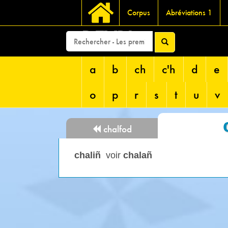
Corpus
Abréviations 1
DEVRI
a
b
ch
c'h
d
e
o
p
r
s
t
u
v
chalfod
chaliñ
voir
chalañ