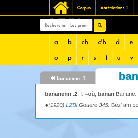
Corpus
Abréviations 1
DEVRI
a
b
ch
c'h
d
e
o
p
r
s
t
u
v
ban
bananenn .1
bananenn .2
f.
–où, banan
Banane.
●
(1920)
LZBl
Gouere 345.
Bez' am bo