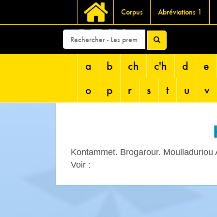
Corpus
Abréviations 1
DEVRI
a
b
ch
c'h
d
e
o
p
r
s
t
u
v
Kontammet. Brogarour. Moulladuriou
Voir :